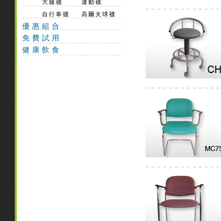
大腿襪
運動襪
自行車襪
高爾夫球襪
優惠組合
免費試用
健康飲食