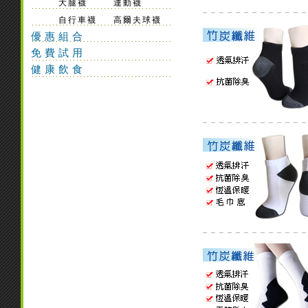
大腿襪
運動襪
自行車襪
高爾夫球襪
優惠組合
免費試用
健康飲食