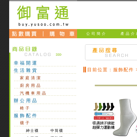
公司簡介
產品介
幸福開運
目前位置：服飾配件 >
生活雜貨
家庭清潔
廚房用品
汽機車用品
辦公用品
椅子
服飾配件
襪子
紳士襪
中筒襪