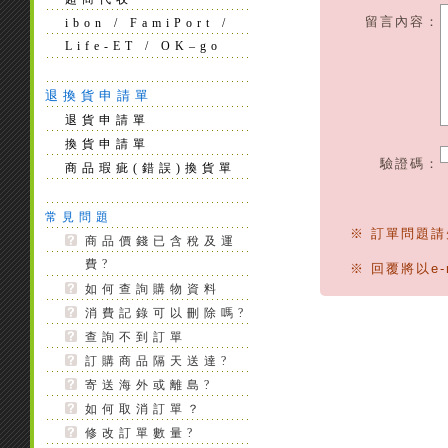
留言內容：
ibon / FamiPort /
Life-ET / OK–go
退換貨申請單
退貨申請單
換貨申請單
驗證碼：
商品瑕疵(錯誤)換貨單
常見問題
※ 訂單問題
商品價錢已含稅及運
費?
※ 回覆將以e
如何查詢購物資料
消費記錄可以刪除嗎?
查詢不到訂單
訂購商品隔天送達?
寄送海外或離島?
如何取消訂單？
修改訂單數量?