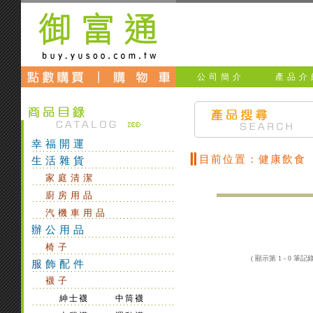
公司簡介
產品介
幸福開運
目前位置：健康飲食
生活雜貨
家庭清潔
廚房用品
汽機車用品
辦公用品
椅子
( 顯示第 1 - 0 筆記
服飾配件
襪子
紳士襪
中筒襪