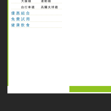
大腿襪
運動襪
自行車襪
高爾夫球襪
優惠組合
免費試用
健康飲食