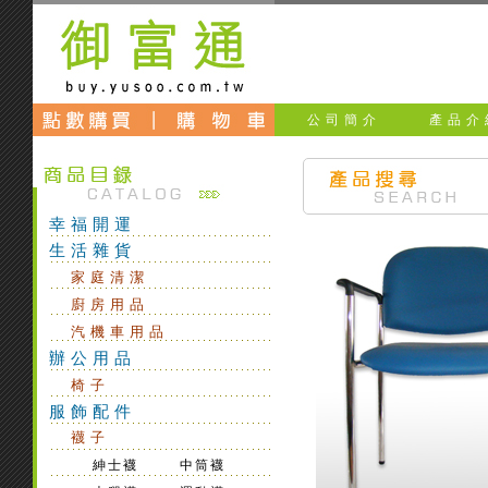
公司簡介
產品介
幸福開運
生活雜貨
家庭清潔
廚房用品
汽機車用品
辦公用品
椅子
服飾配件
襪子
紳士襪
中筒襪