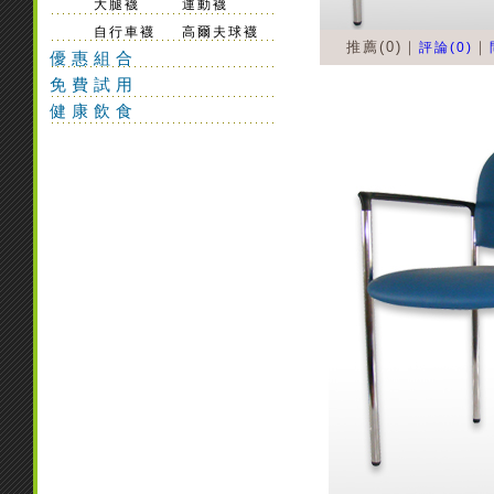
大腿襪
運動襪
自行車襪
高爾夫球襪
推薦(0)｜
｜
評論(0)
優惠組合
免費試用
健康飲食