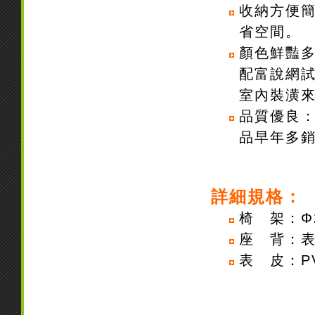
收納方便
省空間。
顏色鮮豔
配富說網
室內裝潢
品質優良
品早年多
詳細規格：
椅 架：
Φ
座 背：
表 皮：
P