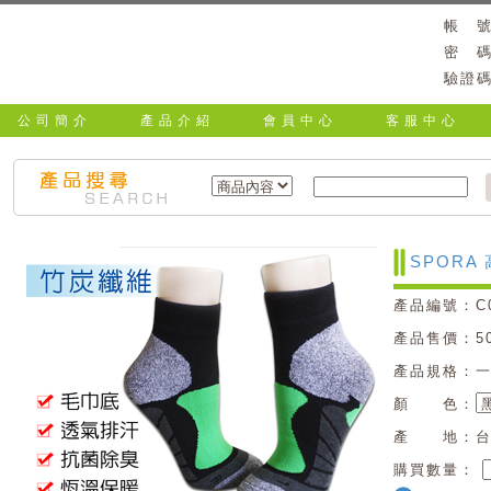
帳 
密 
驗證
公司簡介
產品介紹
會員中心
客服中心
SPORA
產品編號：C0
產品售價：5
產品規格：
顏 色：
產 地：台
購買數量：