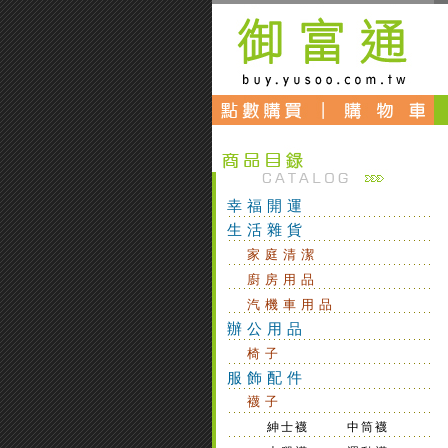
幸福開運
生活雜貨
家庭清潔
廚房用品
汽機車用品
辦公用品
椅子
服飾配件
襪子
紳士襪
中筒襪