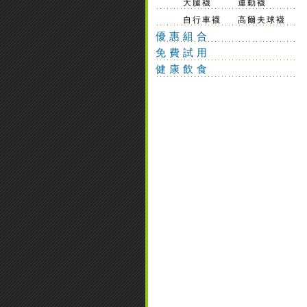
大腿襪
運動襪
自行車襪
高爾夫球襪
優惠組合
免費試用
健康飲食