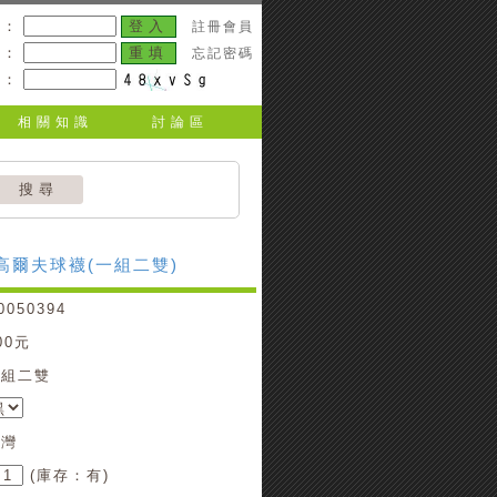
號：
註冊會員
碼：
忘記密碼
碼：
相關知識
討論區
 高爾夫球襪(一組二雙)
050394
00元
一組二雙
灣
(庫存：有)