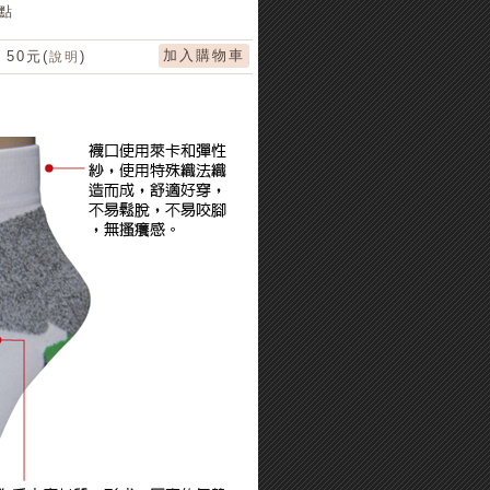
 點
50元(
)
說明