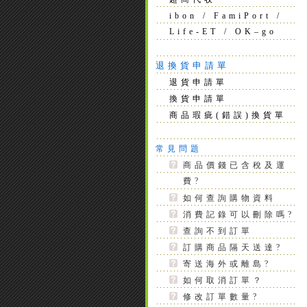
ibon / FamiPort /
Life-ET / OK–go
退換貨申請單
退貨申請單
換貨申請單
商品瑕疵(錯誤)換貨單
常見問題
商品價錢已含稅及運
費?
如何查詢購物資料
消費記錄可以刪除嗎?
查詢不到訂單
訂購商品隔天送達?
寄送海外或離島?
如何取消訂單？
修改訂單數量?