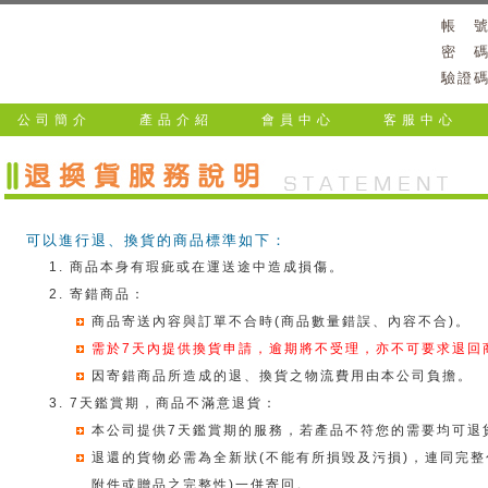
帳 
密 
驗證
公司簡介
產品介紹
會員中心
客服中心
可以進行退、換貨的商品標準如下：
商品本身有瑕疵或在運送途中造成損傷。
寄錯商品：
商品寄送內容與訂單不合時(商品數量錯誤、內容不合)。
需於7天內提供換貨申請，逾期將不受理，亦不可要求退回
因寄錯商品所造成的退、換貨之物流費用由本公司負擔。
7天鑑賞期，商品不滿意退貨：
本公司提供7天鑑賞期的服務，若產品不符您的需要均可退
退還的貨物必需為全新狀(不能有所損毀及污損)，連同完整
附件或贈品之完整性)一併寄回。