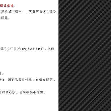
接受退貨。
「退換貨申請單」，客服專員將在收到
貨原因。
在9/7日(含)晚上23:59前，上網
換。
布料)，因商品屬性特殊，有保存問題，
品封條毀損、包裝破損不完整。