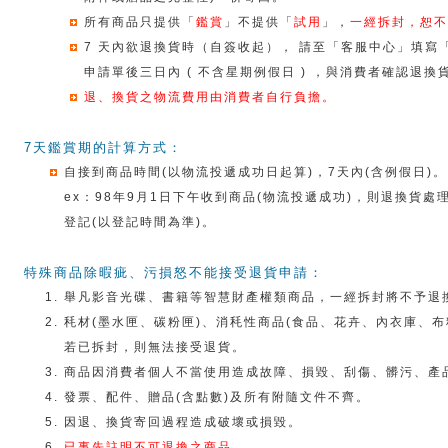
所有商品只提供「
鑑賞
」不提供「
試用
」，
一經拆封，恕不
7 天內欲退換貨時（自簽收起）， 請至「客服中心」填寫
申請單後三日內 ( 不含星期例假日 ) ，與消費者確認退換
退、換貨之物流費用由消費者自行負擔。
7天鑑賞期的計算方式：
自接到商品時間(以物流投遞成功日起算)，7天內(含例假日)。
ex：98年9月1日下午收到商品(物流投遞成功)，則退換貨處理需
登記(以登記時間為準)。
特殊商品除暇疵、污損怒不能接受退貨申請：
舉凡影音光碟、書籍等智慧財產權類商品，一經拆封將不予退
秏材(墨水匣、碳粉匣)、消秏性商品(食品、花卉、內衣庫、
若已拆封，則無法接受退貨。
商品因消費者個人不當使用造成故障、損毀、刮傷、髒污、產
發票、配件、贈品(含點數)及所有附隨文件不齊。
因退、換貨寄回過程造成破壞或損毀。
已事先註明不可退換之商品。