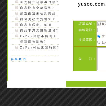
可先開立發票再付款?
yusoo.co
商品沒有全部送到?
超過兩週未收到商品
如何更改送貨地址？
訂單編號：
商品有瑕疵、破損
聯絡電話：
商品不滿意辦理退貨?
EzPay付款不能馬上
不
換貨原因：
得到購物點數?
其
ZePay付款延遲時間?
備 註：
聯絡我們