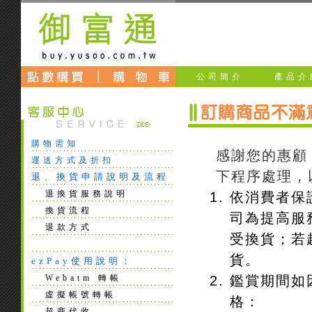
公司簡介
產品介
購物需知
感謝您的惠顧
運送方式及折扣
下程序處理，
退、換貨申請說明及流程
退換貨服務說明
依消費者保
換貨流程
司為提高服
退款方式
受換貨；若
貨。
ezPay使用說明：
鑑賞期間如
Webatm 轉帳
虛擬帳號轉帳
格：
超商代收