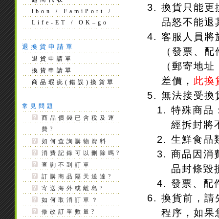
換貨只能更
ibon / FamiPort /
品怒不能退
Life-ET / OK–go
客服人員將
退換貨申請單
（發票、配
退貨申請單
（郵寄地址
換貨申請單
差價，
此換
商品瑕疵(錯誤)換貨單
無法接受換
常見問題
特殊商品
商品價錢已含稅及運
經拆封將
費?
生鮮食品
如何查詢購物資料
商品因消
消費記錄可以刪除嗎?
查詢不到訂單
品封條毀
訂購商品隔天送達?
發票、配
寄送海外或離島?
換貨前，請先
如何取消訂單？
程序，如果您
修改訂單數量?