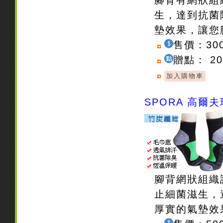
生，達到抗菌
墊效果，讓您
售價：30
贈點： 2
SPORA 高爾
腳背網狀組織
止細菌滋生，
厚實的氣墊效