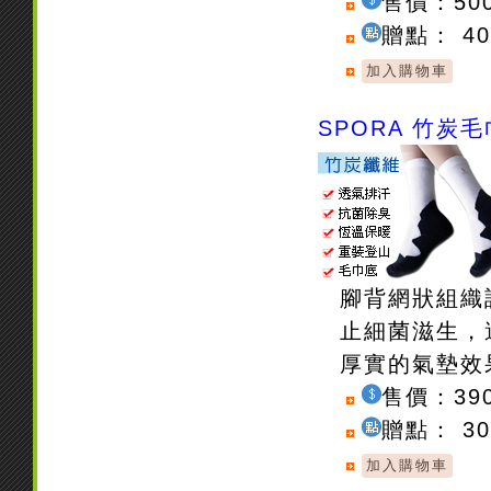
售價：50
贈點： 4
SPORA 竹炭
腳背網狀組織
止細菌滋生，
厚實的氣墊效
售價：39
贈點： 3