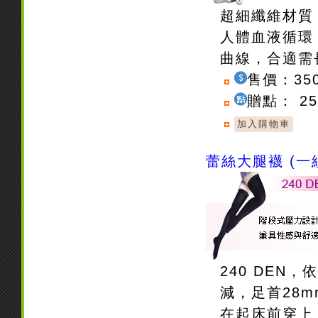
超細纖維材質
人體血液循環
曲線，合適需
售價：35
贈點： 2
蕾絲大腿襪 (一
240 DE
減，足首28m
在起床前穿上