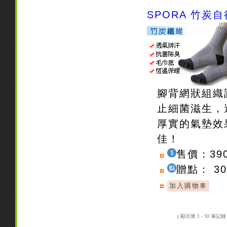
SPORA 竹炭
腳背網狀組織
止細菌滋生，
厚實的氣墊效
佳！
售價：39
贈點： 3
( 顯示第 1 - 10 筆記