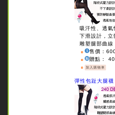
吸汗性、透氣
下滑設計，立
雕塑腿部曲線
售價：60
贈點： 4
彈性包趾大腿襪 